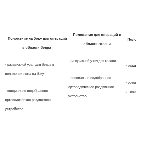
Положение для операций в
Положение на боку для операций
Положе
области голени
в области бедра
- раздвижной узел для голени
- раздвижной узел для бедра в
- раздвиж
положении лежа на боку
- специально подобранное
- ортопе
ортопедическое раздвижное
- специально подобранное
с тележк
устройство
ортопедическое раздвижное
устройство