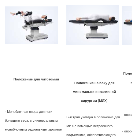
Положен
Положение для литотомии
инв
Положение на боку для
минимально инвазивной
хирургии (МИХ)
- Моноблочная опора для ноги
- опора д
Быстрая укладка в положение для
большого веса, с универсальным
МИХ с помощью встроенного
моноблочным радиальным зажимом
- опора д
подъемника, обеспечивающего