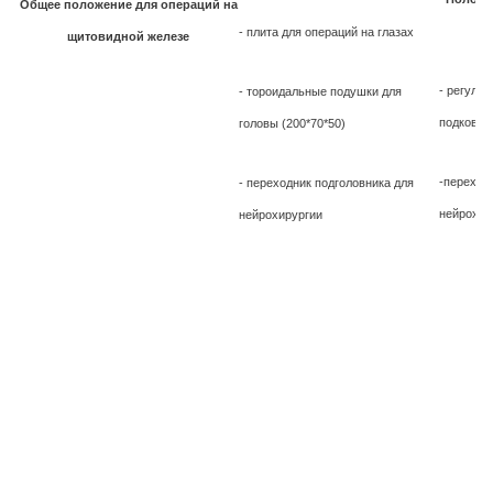
Общее положение для операций на
- плита для операций на глазах
щитовидной железе
- регули
- тороидальные подушки для
подковоо
головы (200*70*50)
-переход
- переходник подголовника для
нейрохир
нейрохирургии