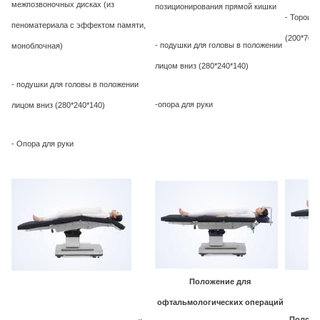
межпозвоночных дисках (из
позиционирования прямой кишки
- Тороид
пеноматериала с эффектом памяти,
(200*70*5
- подушки для головы в положении
моноблочная)
лицом вниз (280*240*140)
- подушки для головы в положении
-опора для руки
лицом вниз (280*240*140)
- Опора для руки
Положение для
офтальмологических операций
Положе