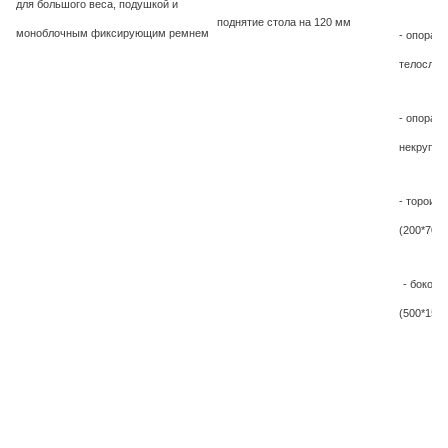
для большого веса, подушкой и
поднятие стола на 120 мм
моноблочным фиксирующим ремнем
- опора д
телослож
- опора д
некрупно
- тороид
(200*70*5
- боковы
(500*150